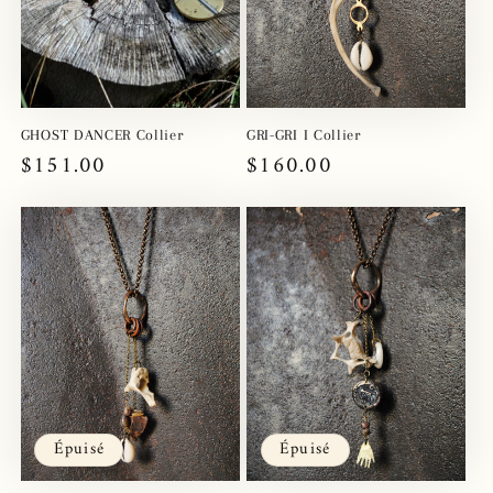
GHOST DANCER Collier
GRI-GRI I Collier
Prix
$151.00
Prix
$160.00
habituel
habituel
Épuisé
Épuisé