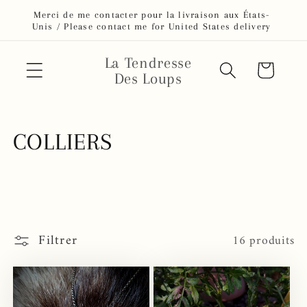
et passer
ts-
Livraison à l'International / International Shipping
au
very
contenu
La Tendresse
Panier
Des Loups
C
COLLIERS
o
l
l
Filtrer
16 produits
e
c