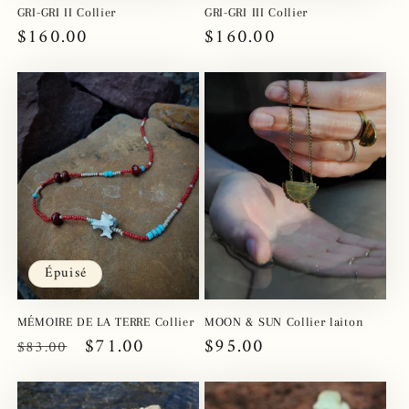
GRI-GRI II Collier
GRI-GRI III Collier
Prix
$160.00
Prix
$160.00
habituel
habituel
Épuisé
MÉMOIRE DE LA TERRE Collier
MOON & SUN Collier laiton
Prix
Prix
$71.00
Prix
$95.00
$83.00
habituel
promotionnel
habituel