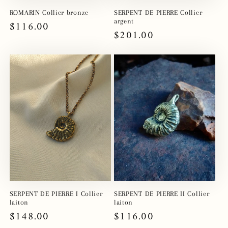
ROMARIN Collier bronze
SERPENT DE PIERRE Collier
argent
Prix
$116.00
Prix
$201.00
habituel
habituel
SERPENT DE PIERRE I Collier
SERPENT DE PIERRE II Collier
laiton
laiton
Prix
$148.00
Prix
$116.00