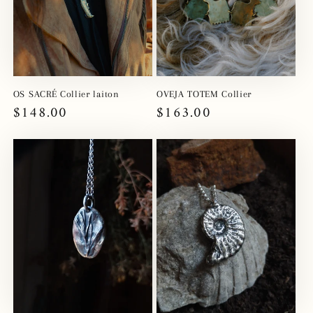
OS SACRÉ Collier laiton
OVEJA TOTEM Collier
Prix
$148.00
Prix
$163.00
habituel
habituel