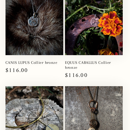
t
i
o
n
:
CANIS LUPUS Collier bronze
EQUUS CABALLUS Collier
bronze
Prix
$116.00
Prix
$116.00
habituel
habituel