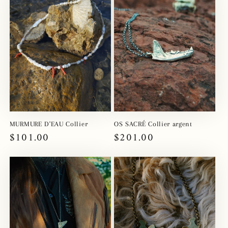
MURMURE D'EAU Collier
OS SACRÉ Collier argent
Prix
$101.00
Prix
$201.00
habituel
habituel